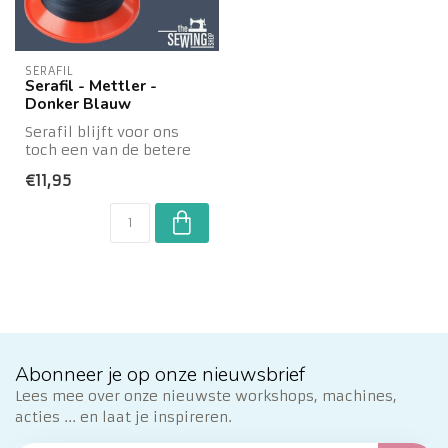
SERAFIL
Serafil - Mettler -
Donker Blauw
Serafil blijft voor ons
toch een van de betere
overlockgarens: dun,
€11,95
sterk, met e...
Abonneer je op onze nieuwsbrief
Lees mee over onze nieuwste workshops, machines,
acties ... en laat je inspireren.