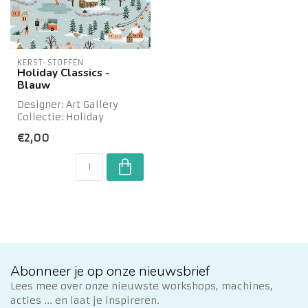
KERST-STOFFEN
Holiday Classics -
Blauw
Designer: Art Gallery
Collectie: Holiday
Classics Ontdek deze
€2,00
toffe kerstcollect...
Abonneer je op onze nieuwsbrief
Lees mee over onze nieuwste workshops, machines,
acties ... en laat je inspireren.