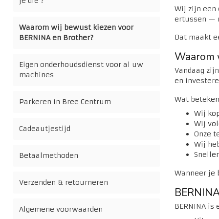
je die ?
Wij zijn een
ertussen — m
Waarom wij bewust kiezen voor
Dat maakt ee
BERNINA en Brother?
Waarom w
Eigen onderhoudsdienst voor al uw
Vandaag zij
machines
en investere
Wat beteken
Parkeren in Bree Centrum
Wij ko
Wij vo
Cadeautjestijd
Onze t
Wij he
Snelle
Betaalmethoden
Wanneer je 
Verzenden & retourneren
BERNINA –
BERNINA is e
Algemene voorwaarden