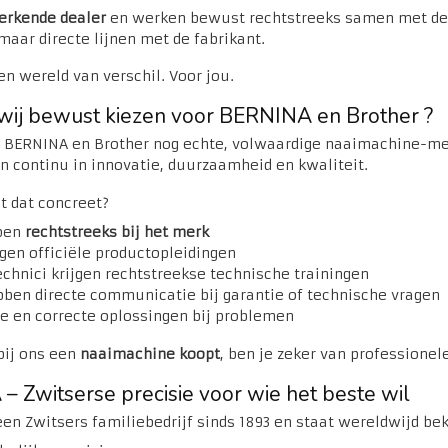
erkende dealer
en werken bewust rechtstreeks samen met dez
aar directe lijnen met de fabrikant.
n wereld van verschil. Voor jou.
ij bewust kiezen voor BERNINA en Brother ?
n BERNINA en Brother nog echte, volwaardige naaimachine-me
n continu in innovatie, duurzaamheid en kwaliteit.
t dat concreet?
pen
rechtstreeks bij het merk
lgen officiële productopleidingen
echnici krijgen rechtstreekse technische trainingen
bben directe communicatie bij garantie of technische vragen
re en correcte oplossingen bij problemen
bij ons een
naaimachine koopt
, ben je zeker van professionel
 Zwitserse precisie voor wie het beste wil
en Zwitsers familiebedrijf sinds 1893 en staat wereldwijd be