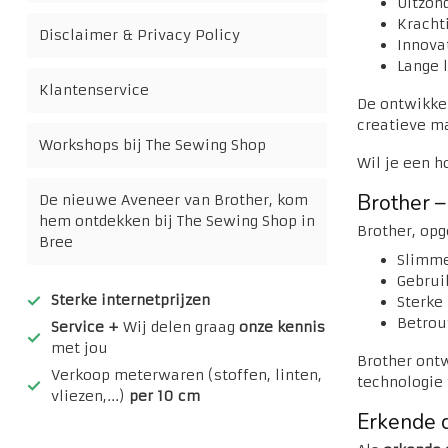
Uitzond
Kracht
Disclaimer & Privacy Policy
Innova
Lange 
Klantenservice
De ontwikkel
creatieve ma
Workshops bij The Sewing Shop
Wil je een 
Brother –
De nieuwe Aveneer van Brother, kom
hem ontdekken bij The Sewing Shop in
Brother, opg
Bree
Slimme
Gebrui
Sterke internetprijzen
Sterke
Betrou
Service +
Wij delen graag
onze kennis
met jou
Brother ontw
Verkoop meterwaren (stoffen, linten,
technologie
vliezen,...)
per 10 cm
Erkende d