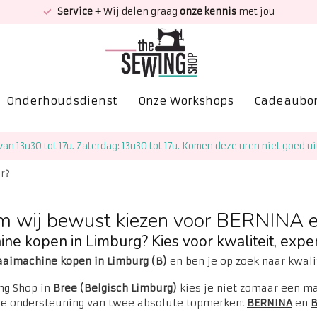
Service +
Wij delen graag
onze kennis
met jou
Onderhoudsdienst
Onze Workshops
Cadeaubo
van 13u30 tot 17u. Zaterdag: 13u30 tot 17u. Komen deze uren niet goed ui
r?
 wij bewust kiezen voor BERNINA e
ne kopen in Limburg? Kies voor kwaliteit, exper
aaimachine kopen in Limburg (B)
en ben je op zoek naar kwali
ng Shop in
Bree (Belgisch Limburg)
kies je niet zomaar een ma
se ondersteuning van twee absolute topmerken:
BERNINA
en
B