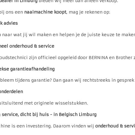
dealer in Limburg
bieden wij meer dan alleen verkoop.
bij ons een
naaimachine koopt
, mag je rekenen op:
k advies
 naar wat jij wil maken en helpen je de juiste keuze te make
neel onderhoud & service
udstechnici zijn officieel opgeleid door BERNINA en Brother z
ekse garantieafhandeling
obleem tijdens garantie? Dan gaan wij rechtstreeks in gespre
 onderdelen
itsluitend met originele wisselstukken.
service, dicht bij huis - in Belgisch Limburg
hine is een investering. Daarom vinden wij
onderhoud & serv