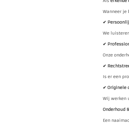
Als
erkende 
Wanneer je 
✔ Persoonlij
We luisteren
✔ Professio
Onze onderho
✔ Rechtstre
Is er een pr
✔ Originele
Wij werken u
Onderhoud & 
Een naaimac