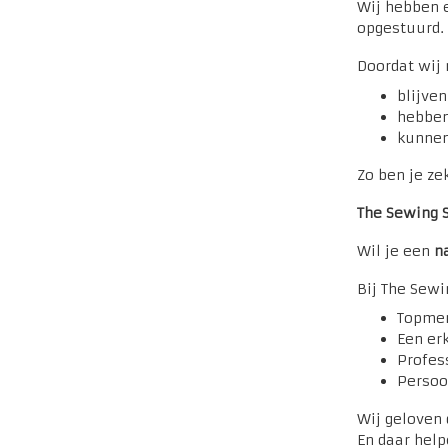
Wij hebben 
opgestuurd. 
Doordat wij
blijven
hebben
kunnen
Zo ben je ze
The Sewing 
Wil je een
n
Bij The Sewi
Topmer
Een er
Profes
Persoo
Wij geloven 
En daar help