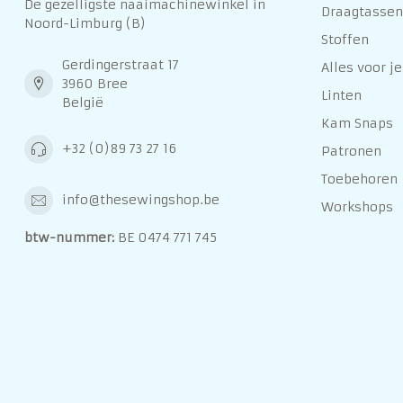
De gezelligste naaimachinewinkel in
Draagtassen 
Noord-Limburg (B)
Stoffen
Gerdingerstraat 17
Alles voor je
3960 Bree
Linten
België
Kam Snaps
+32 (0)89 73 27 16
Patronen
Toebehoren
info@thesewingshop.be
Workshops
btw-nummer:
BE 0474 771 745