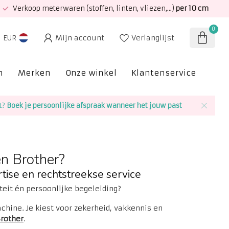
Verkoop meterwaren (stoffen, linten, vliezen,...)
per 10 cm
0
Mijn account
Verlanglijst
EUR
n
Merken
Onze winkel
Klantenservice
SAL
t?
Boek je persoonlijke afspraak wanneer het jouw past
n Brother?
tise en rechtstreekse service
teit én persoonlijke begeleiding?
chine. Je kiest voor zekerheid, vakkennis en
rother
.