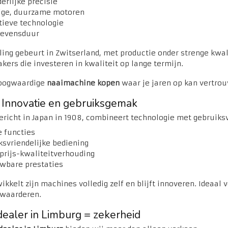
erlijke precisie
ige, duurzame motoren
tieve technologie
levensduur
ing gebeurt in Zwitserland, met productie onder strenge kwa
kers die investeren in kwaliteit op lange termijn.
hoogwaardige
naaimachine kopen
waar je jaren op kan vertro
 Innovatie en gebruiksgemak
ericht in Japan in 1908, combineert technologie met gebruiks
 functies
ksvriendelijke bediening
 prijs-kwaliteitverhouding
wbare prestaties
ikkelt zijn machines volledig zelf en blijft innoveren. Ideaal
 waarderen.
ealer in Limburg = zekerheid