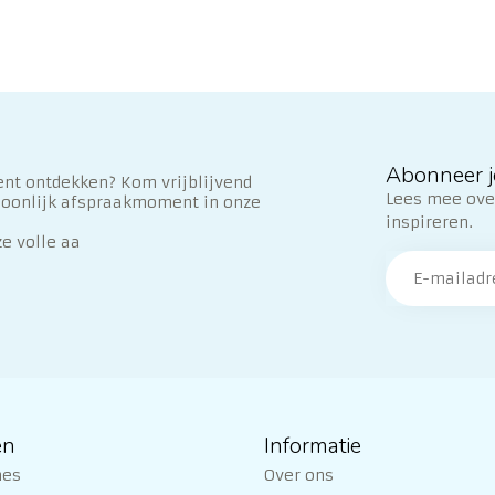
Abonneer j
nt ontdekken? Kom vrijblijvend
Lees mee over
soonlijk afspraakmoment in onze
inspireren.
ze volle aa
ën
Informatie
nes
Over ons