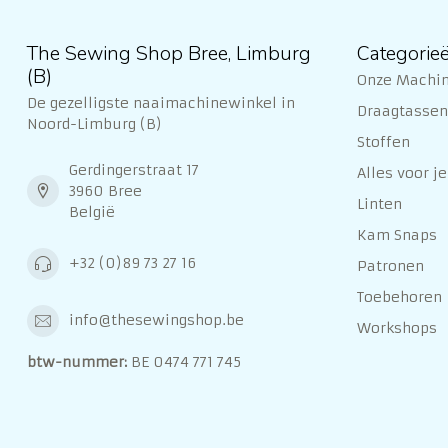
The Sewing Shop Bree, Limburg
Categorie
(B)
Onze Machi
De gezelligste naaimachinewinkel in
Draagtassen 
Noord-Limburg (B)
Stoffen
Gerdingerstraat 17
Alles voor je
3960 Bree
Linten
België
Kam Snaps
+32 (0)89 73 27 16
Patronen
Toebehoren
info@thesewingshop.be
Workshops
btw-nummer:
BE 0474 771 745