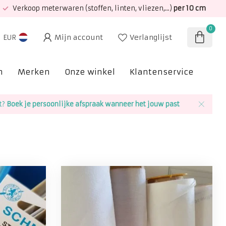
Verkoop meterwaren (stoffen, linten, vliezen,...)
per 10 cm
0
Mijn account
Verlanglijst
EUR
n
Merken
Onze winkel
Klantenservice
SAL
t?
Boek je persoonlijke afspraak wanneer het jouw past