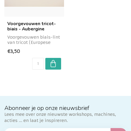
Voorgevouwen tricot-
biais - Aubergine
Voorgevouwen biais-lint
van tricot (Europese
kwaliteit). Het lint blijft
€3,50
mooi vo...
Abonneer je op onze nieuwsbrief
Lees mee over onze nieuwste workshops, machines,
acties ... en laat je inspireren.