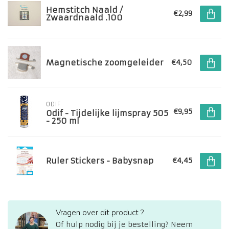
Hemstitch Naald /
€2,99
Zwaardnaald .100
Magnetische zoomgeleider
€4,50
ODIF
€9,95
Odif - Tijdelijke lijmspray 505
- 250 ml
Ruler Stickers - Babysnap
€4,45
Vragen over dit product ?
Of hulp nodig bij je bestelling? Neem