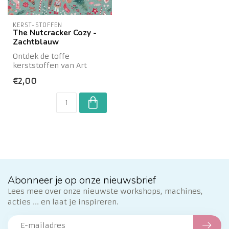
KERST-STOFFEN
The Nutcracker Cozy -
Zachtblauw
Ontdek de toffe
kerststoffen van Art
Gallery. Zalig voor al je
€2,00
kerst-naaisels,m...
Abonneer je op onze nieuwsbrief
Lees mee over onze nieuwste workshops, machines,
acties ... en laat je inspireren.