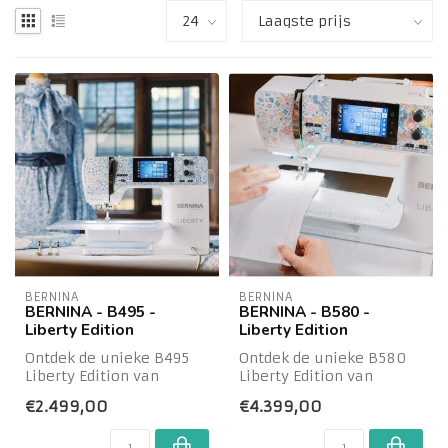
BERNINA
BERNINA
BERNINA - B495 -
BERNINA - B580 -
Liberty Edition
Liberty Edition
Ontdek de unieke B495
Ontdek de unieke B580
Liberty Edition van
Liberty Edition van
BERNINA. Een prachtige
BERNINA. Een prachtige
€2.499,00
€4.399,00
machine waar he...
machine waar he...