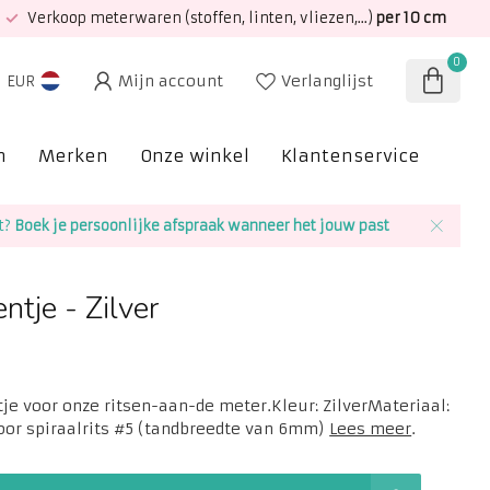
Verkoop meterwaren (stoffen, linten, vliezen,...)
per 10 cm
0
Mijn account
Verlanglijst
EUR
n
Merken
Onze winkel
Klantenservice
SAL
t?
Boek je persoonlijke afspraak wanneer het jouw past
ntje - Zilver
je voor onze ritsen-aan-de meter.Kleur: ZilverMateriaal:
oor spiraalrits #5 (tandbreedte van 6mm)
Lees meer
.