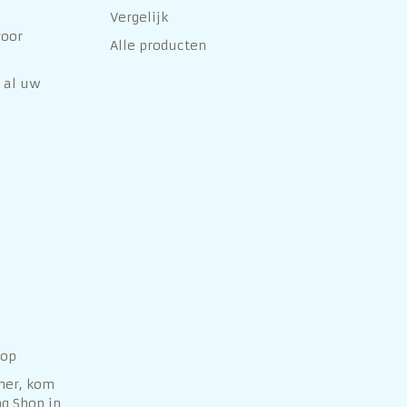
Vergelijk
voor
Alle producten
 al uw
hop
her, kom
g Shop in