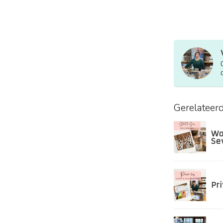
Gerelateer
Wo
Se
Pr