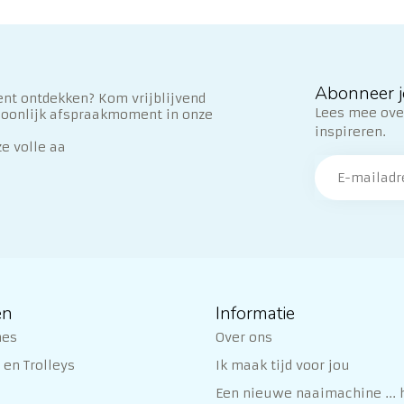
Abonneer j
nt ontdekken? Kom vrijblijvend
Lees mee over
soonlijk afspraakmoment in onze
inspireren.
ze volle aa
ën
Informatie
nes
Over ons
en Trolleys
Ik maak tijd voor jou
Een nieuwe naaimachine ... h