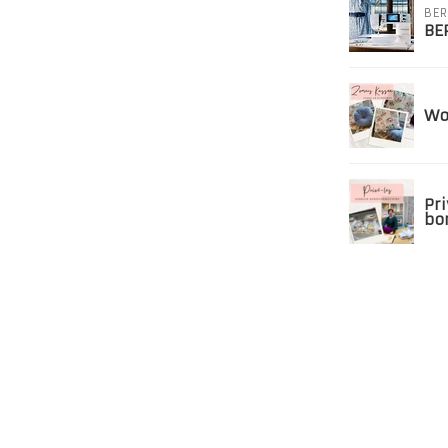
BER
BE
Wo
Pr
bo