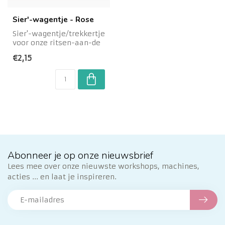
Sier'-wagentje - Rose
Sier'-wagentje/trekkertje
voor onze ritsen-aan-de
meter.Kleur:
€2,15
RoséMateriaal: Me...
Abonneer je op onze nieuwsbrief
Lees mee over onze nieuwste workshops, machines,
acties ... en laat je inspireren.