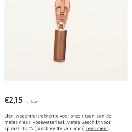
€2,15
Incl. btw
Sier'-wagentje/trekkertje voor onze ritsen-aan-de
meter.Kleur: RoséMateriaal: MetaalGeschikt voor
spiraalrits #5 (tandbreedte van 6mm)
Lees meer
.