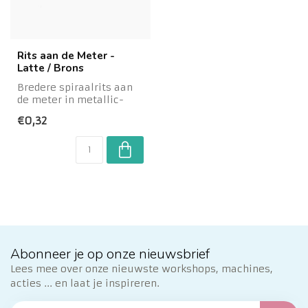
Rits aan de Meter -
Latte / Brons
Bredere spiraalrits aan
de meter in metallic-
look. Met deze
€0,32
spiraalrits op rol k...
Abonneer je op onze nieuwsbrief
Lees mee over onze nieuwste workshops, machines,
acties ... en laat je inspireren.