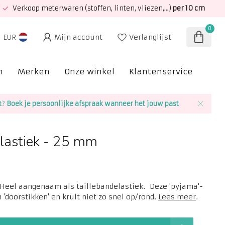
Verkoop meterwaren (stoffen, linten, vliezen,...)
per 10 cm
0
Mijn account
Verlanglijst
EUR
n
Merken
Onze winkel
Klantenservice
SAL
t?
Boek je persoonlijke afspraak wanneer het jouw past
lastiek - 25 mm
 Heel aangenaam als taillebandelastiek. Deze 'pyjama'-
n 'doorstikken' en krult niet zo snel op/rond.
Lees meer
.