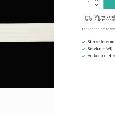
Wij verzend
alle machine
Toevoegen om te ve
Sterke interne
Service +
Wij 
Verkoop meterw