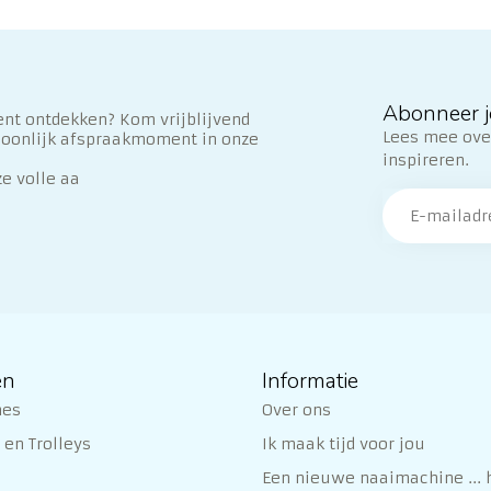
Abonneer j
nt ontdekken? Kom vrijblijvend
Lees mee over
soonlijk afspraakmoment in onze
inspireren.
ze volle aa
ën
Informatie
nes
Over ons
en Trolleys
Ik maak tijd voor jou
Een nieuwe naaimachine ... h