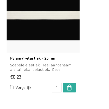
Pyjama'-elastiek - 25 mm
Soepele elastiek. Heel aangenaam
als taillebandelastiek. Deze
'pyjama'-elastiek...
€0,23
Vergelijk