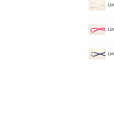
Lin
Li
Li