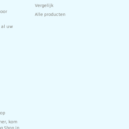
Vergelijk
voor
Alle producten
 al uw
hop
her, kom
g Shop in