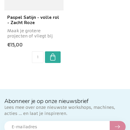
Paspel Satijn - volle rol
- Zacht Roze
Maak je grotere
projecten of vliegt bij
jou de paspel erdoor dat
€15,00
1 metertje gewo...
Abonneer je op onze nieuwsbrief
Lees mee over onze nieuwste workshops, machines,
acties ... en laat je inspireren.