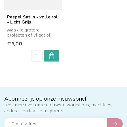
Paspel Satijn - volle rol
- Licht Grijs
Maak je grotere
projecten of vliegt bij
jou de paspel erdoor dat
€15,00
1 metertje gewo...
Abonneer je op onze nieuwsbrief
Lees mee over onze nieuwste workshops, machines,
acties ... en laat je inspireren.