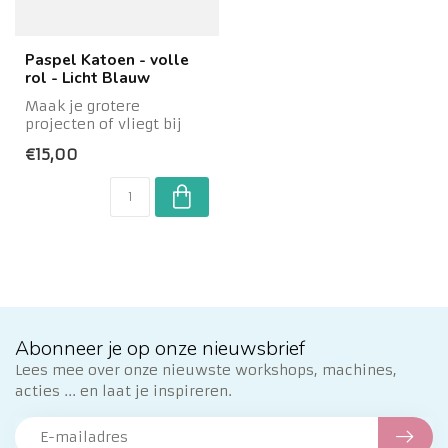
Paspel Katoen - volle
rol - Licht Blauw
Maak je grotere
projecten of vliegt bij
jou de paspel erdoor dat
€15,00
1 metertje gewo...
Abonneer je op onze nieuwsbrief
Lees mee over onze nieuwste workshops, machines,
acties ... en laat je inspireren.