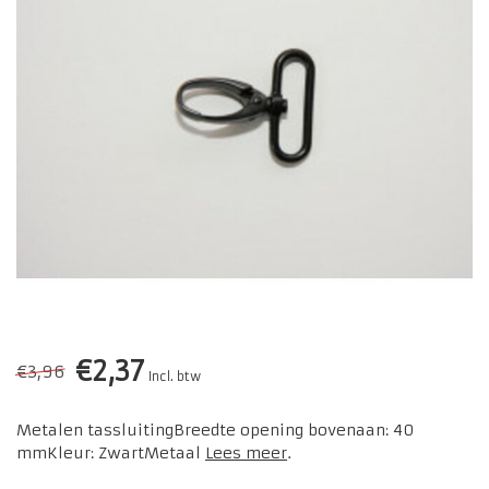
€2,37
€3,96
Incl. btw
Metalen tassluitingBreedte opening bovenaan: 40
mmKleur: ZwartMetaal
Lees meer
.