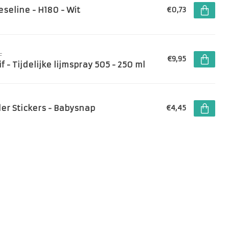
eseline - H180 - Wit
€0,73
F
€9,95
f - Tijdelijke lijmspray 505 - 250 ml
ler Stickers - Babysnap
€4,45