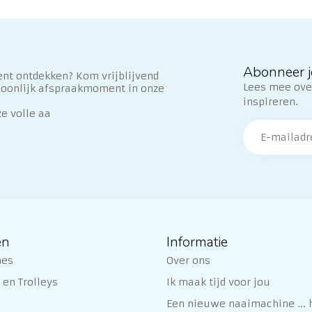
Abonneer j
nt ontdekken? Kom vrijblijvend
Lees mee over
soonlijk afspraakmoment in onze
inspireren.
ze volle aa
ën
Informatie
nes
Over ons
en Trolleys
Ik maak tijd voor jou
Een nieuwe naaimachine ... h