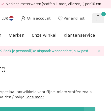
Verkoop meterwaren (stoffen, linten, vliezen,...)
per 10 cm
0
Mijn account
Verlanglijst
EUR
n
Merken
Onze winkel
Klantenservice
SAL
t?
Boek je persoonlijke afspraak wanneer het jouw past
70
 speciaal ontwikkeld voor fijne, micro stoffen zoals
naalden / pakje
Lees meer
.