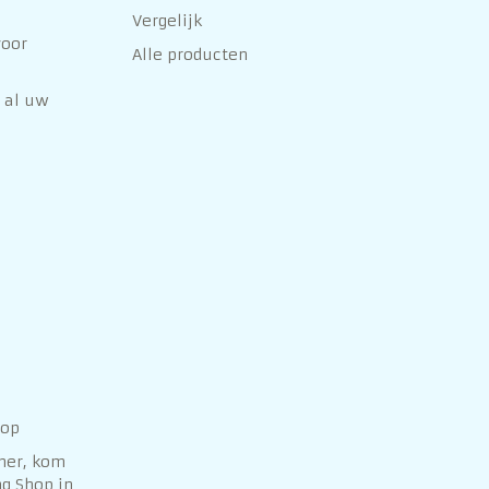
Vergelijk
voor
Alle producten
 al uw
hop
her, kom
g Shop in