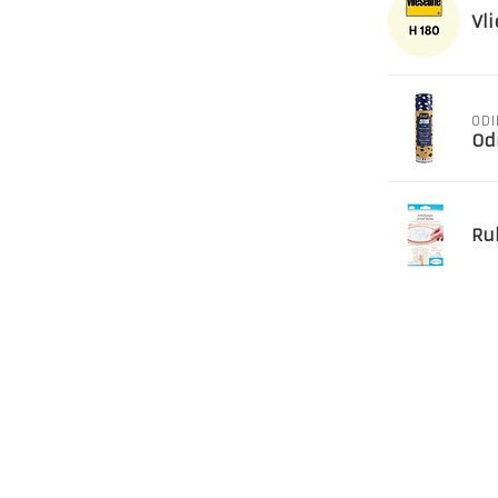
Vli
ODI
Odi
Ru