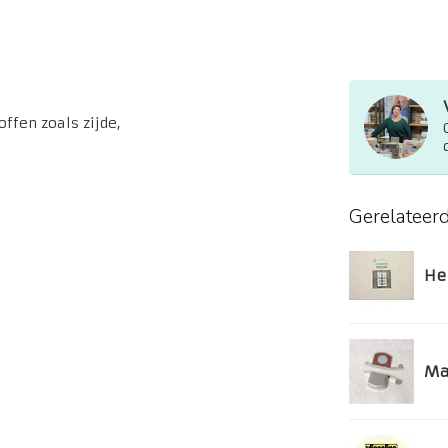
ffen zoals zijde,
Gerelateer
He
Ma