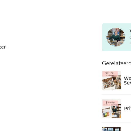
er'.
Gerelateer
Wo
Se
Pr