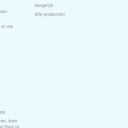
Vergelijk
voor
Alle producten
 al uw
hop
her, kom
g Shop in