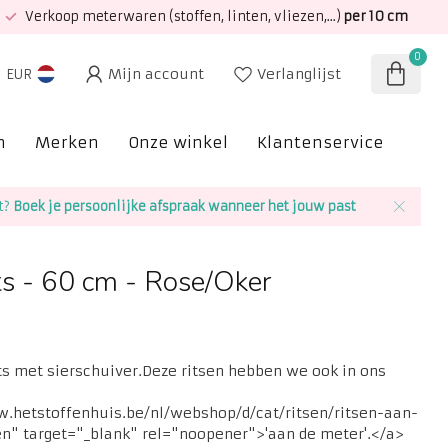
Verkoop meterwaren (stoffen, linten, vliezen,...)
per 10 cm
0
Mijn account
Verlanglijst
EUR
n
Merken
Onze winkel
Klantenservice
SAL
t?
Boek je persoonlijke afspraak wanneer het jouw past
ts - 60 cm - Rose/Oker
ts met sierschuiver.Deze ritsen hebben we ook in ons
w.hetstoffenhuis.be/nl/webshop/d/cat/ritsen/ritsen-aan-
n" target="_blank" rel="noopener">'aan de meter'.</a>