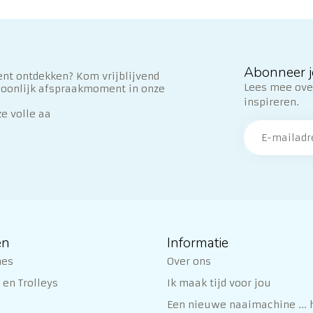
Abonneer j
nt ontdekken? Kom vrijblijvend
Lees mee over
soonlijk afspraakmoment in onze
inspireren.
ze volle aa
ën
Informatie
nes
Over ons
en Trolleys
Ik maak tijd voor jou
Een nieuwe naaimachine ... h