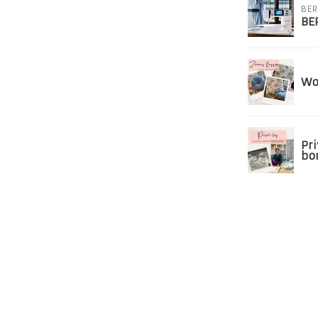
BER
BE
Wo
Pr
bo