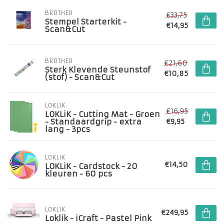
BROTHER
€33,75
Stempel Starterkit -
€14,95
Scan&Cut
BROTHER
€21,60
Sterk Klevende Steunstof
€10,85
(stof) - Scan&Cut
LOKLIK
€16,95
LOKLiK - Cutting Mat - Groen
- Standaardgrip - extra
€9,95
lang - 3pcs
LOKLIK
€14,50
LOKLiK - Cardstock - 20
kleuren - 60 pcs
LOKLIK
€249,95
Loklik - iCraft - Pastel Pink