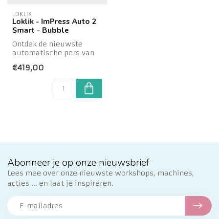
LOKLIK
Loklik - ImPress Auto 2
Smart - Bubble
Ontdek de nieuwste
automatische pers van
LOKLiK en til je
€419,00
creativiteit tot een h...
Abonneer je op onze nieuwsbrief
Lees mee over onze nieuwste workshops, machines,
acties ... en laat je inspireren.