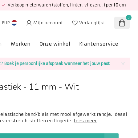
Verkoop meterwaren (stoffen, linten, vliezen,...)
per 10 cm
0
Mijn account
Verlanglijst
EUR
n
Merken
Onze winkel
Klantenservice
SAL
t?
Boek je persoonlijke afspraak wanneer het jouw past
lastiek - 11 mm - Wit
lastische band/biais met mooi afgewerkt randje. Ideaal
 van stretch-stoffen en lingerie.
Lees meer
.