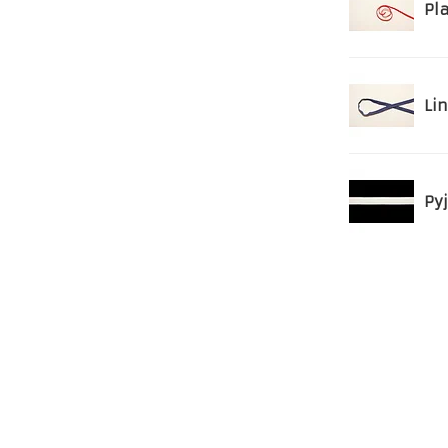
Pla
Li
Py