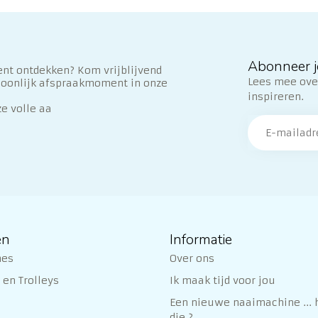
Abonneer j
nt ontdekken? Kom vrijblijvend
Lees mee over
soonlijk afspraakmoment in onze
inspireren.
ze volle aa
ën
Informatie
nes
Over ons
en Trolleys
Ik maak tijd voor jou
Een nieuwe naaimachine ... h
die ?