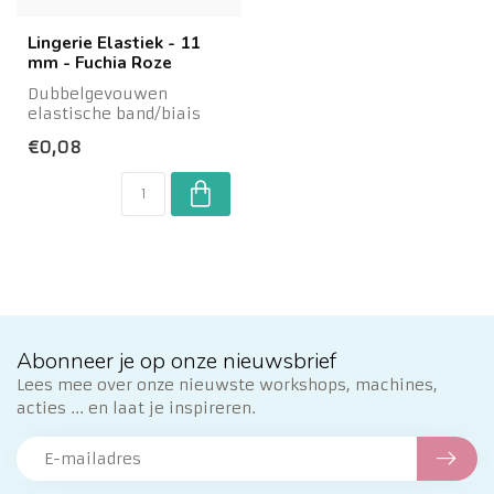
Lingerie Elastiek - 11
mm - Fuchia Roze
Dubbelgevouwen
elastische band/biais
met mooi afgewerkt
€0,08
randje. Ideaal voor het ...
Abonneer je op onze nieuwsbrief
Lees mee over onze nieuwste workshops, machines,
acties ... en laat je inspireren.