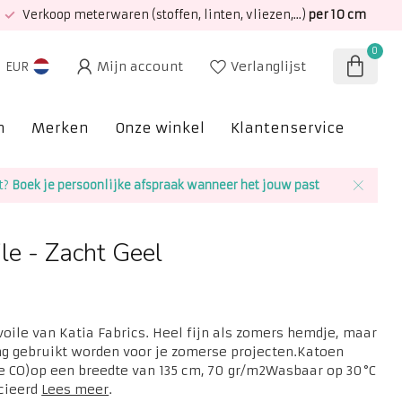
Verkoop meterwaren (stoffen, linten, vliezen,...)
per 10 cm
0
Mijn account
Verlanglijst
EUR
n
Merken
Onze winkel
Klantenservice
SAL
t?
Boek je persoonlijke afspraak wanneer het jouw past
le - Zacht Geel
oile van Katia Fabrics. Heel fijn als zomers hemdje, maar
ng gebruikt worden voor je zomerse projecten.Katoen
e CO)op een breedte van 135 cm, 70 gr/m2Wasbaar op 30°C
icieerd
Lees meer
.