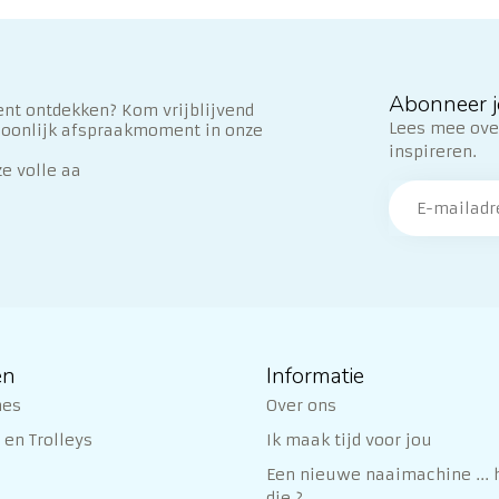
Abonneer j
nt ontdekken? Kom vrijblijvend
Lees mee over
soonlijk afspraakmoment in onze
inspireren.
ze volle aa
ën
Informatie
nes
Over ons
en Trolleys
Ik maak tijd voor jou
Een nieuwe naaimachine ... h
die ?