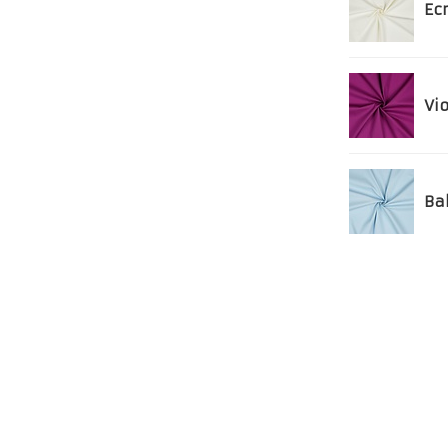
Ec
Vio
Ba