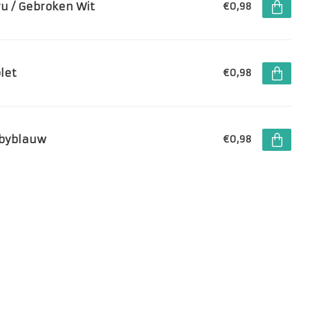
ru / Gebroken Wit
€0,98
let
€0,98
byblauw
€0,98