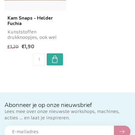
Kam Snaps - Helder
Fuchia
Kunststoffen
drukknoopjes, ook wel
gekend als 'Kam Snaps'.
€1,90
€3,20
Ideaal voor kinderkle...
Abonneer je op onze nieuwsbrief
Lees mee over onze nieuwste workshops, machines,
acties ... en laat je inspireren.