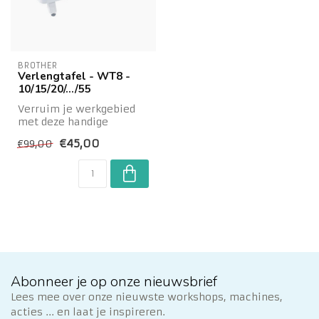
BROTHER
Verlengtafel - WT8 -
10/15/20/.../55
Verruim je werkgebied
met deze handige
verlengtafel voor je
€45,00
€99,00
Brother naaimachine....
Abonneer je op onze nieuwsbrief
Lees mee over onze nieuwste workshops, machines,
acties ... en laat je inspireren.