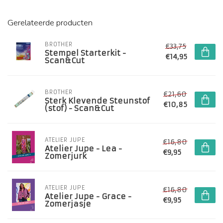
Gerelateerde producten
BROTHER
€33,75
Stempel Starterkit -
€14,95
Scan&Cut
BROTHER
€21,60
Sterk Klevende Steunstof
€10,85
(stof) - Scan&Cut
ATELIER JUPE
€16,80
Atelier Jupe - Lea -
€9,95
Zomerjurk
ATELIER JUPE
€16,80
Atelier Jupe - Grace -
€9,95
Zomerjasje