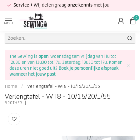
Service +
Wij delen graag
onze kennis
met jou
0
MENU
The Sewing is
open
: woensdag tem vrijdag van 11u tot
12u30 en van 13u30 tot 17u. Zaterdag: 13u30 tot 17u. Komen
deze uren niet goed uit?
Boek je persoonlijke afspraak
wanneer het jouw past
Home
/
Verlengtafel - WT8 - 10/15/20/.../55
Verlengtafel - WT8 - 10/15/20/.../55
BROTHER