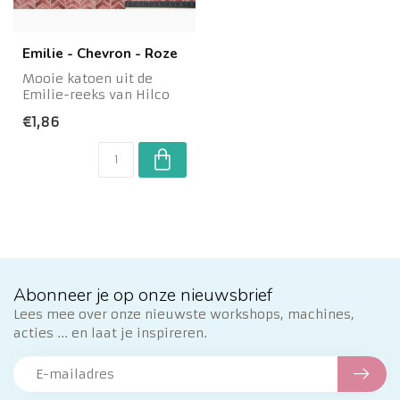
Emilie - Chevron - Roze
Mooie katoen uit de
Emilie-reeks van Hilco
met speelse chevron-
€1,86
print in verschil...
Abonneer je op onze nieuwsbrief
Lees mee over onze nieuwste workshops, machines,
acties ... en laat je inspireren.