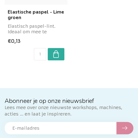
Elastische paspel - Lime
groen
Elastisch paspel-lint.
Ideaal om mee te
verwerken in stretch-
€0,13
stoffen zoals trico...
Abonneer je op onze nieuwsbrief
Lees mee over onze nieuwste workshops, machines,
acties ... en laat je inspireren.