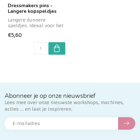
Dressmakers pins -
Langere kopspeldjes
Langere dunnere
speldjes. Ideaal voor het
vastspelden van dikkere
€5,60
stoffen en mee...
Abonneer je op onze nieuwsbrief
Lees mee over onze nieuwste workshops, machines,
acties ... en laat je inspireren.