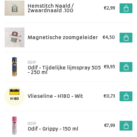
Hemstitch Naald /
€2,99
Zwaardnaald .100
Magnetische zoomgeleider
€4,50
ODIF
€9,95
Odif - Tijdelijke lijmspray 505
- 250 ml
Vlieseline - H180 - Wit
€0,73
ODIF
€7,99
Odif - Grippy - 150 ml