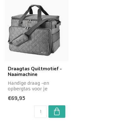
Draagtas Quiltmotief -
Naaimachine
Handige draag -en
opbergtas voor je
naaimachine. Daarnaast
€69,95
zijn er veel vakjes ...