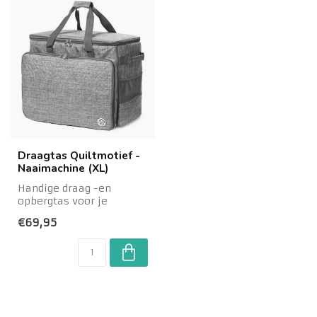
Draagtas Quiltmotief -
Naaimachine (XL)
Handige draag -en
opbergtas voor je
naaimachine. Daarnaast
€69,95
zijn er veel vakjes ...