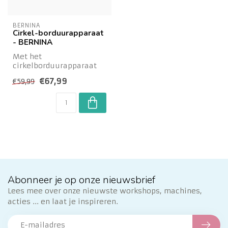
BERNINA
Cirkel-borduurapparaat
- BERNINA
Met het
cirkelborduurapparaat
#83 kunt u aparte en
€67,99
€59,99
decoratieve cirkels of
halve ...
Abonneer je op onze nieuwsbrief
Lees mee over onze nieuwste workshops, machines,
acties ... en laat je inspireren.