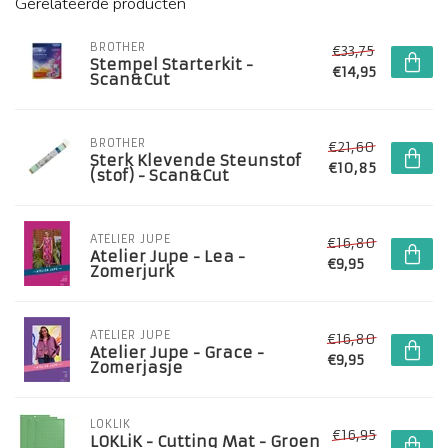
Gerelateerde producten
BROTHER
€33,75
Stempel Starterkit -
€14,95
Scan&Cut
BROTHER
€21,60
Sterk Klevende Steunstof
€10,85
(stof) - Scan&Cut
ATELIER JUPE
€16,80
Atelier Jupe - Lea -
€9,95
Zomerjurk
ATELIER JUPE
€16,80
Atelier Jupe - Grace -
€9,95
Zomerjasje
LOKLIK
€16,95
LOKLiK - Cutting Mat - Groen