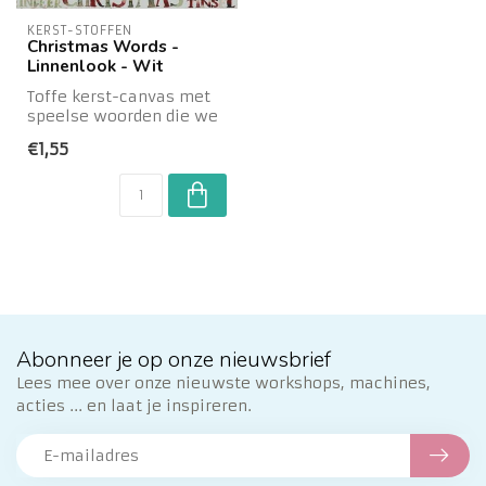
KERST-STOFFEN
Christmas Words -
Linnenlook - Wit
Toffe kerst-canvas met
speelse woorden die we
allemaal associeren met
€1,55
Kerstmis.
Abonneer je op onze nieuwsbrief
Lees mee over onze nieuwste workshops, machines,
acties ... en laat je inspireren.