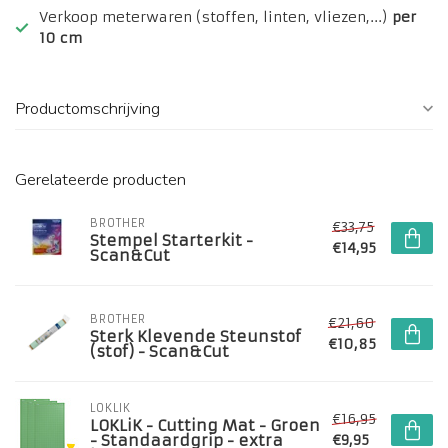
Verkoop meterwaren (stoffen, linten, vliezen,...)
per
10 cm
Productomschrijving
Gerelateerde producten
BROTHER
€33,75
Stempel Starterkit -
€14,95
Scan&Cut
BROTHER
€21,60
Sterk Klevende Steunstof
€10,85
(stof) - Scan&Cut
LOKLIK
€16,95
LOKLiK - Cutting Mat - Groen
- Standaardgrip - extra
€9,95