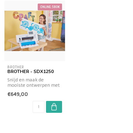
ONLINE: 580€
BROTHER
BROTHER - SDX1250
Snijd en maak de
mooiste ontwerpen met
de Brother ScanNCut DX
€649,00
SDX1250.Je kunt sc...