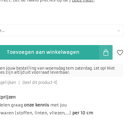
fect. Zet de naald precies op de j
Lees meer
.
Toevoegen aan winkelwagen
en jouw bestelling van woensdag tem zaterdag. Let op! Niet
s zijn altijd uit voorraad leverbaar.
rgelijken
Deel dit product
tprijzen
delen graag
onze kennis
met jou
aren (stoffen, linten, vliezen,...)
per 10 cm