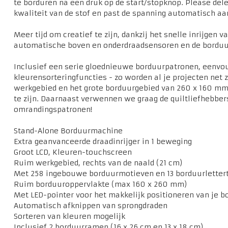
te borduren na een druk op de start/stopknop. Please del
kwaliteit van de stof en past de spanning automatisch aa
Meer tijd om creatief te zijn, dankzij het snelle inrijgen 
automatische boven en onderdraadsensoren en de borduu
Inclusief een serie gloednieuwe borduurpatronen, eenvo
kleurensorteringfuncties - zo worden al je projecten net zo
werkgebied en het grote borduurgebied van 260 x 160 mm 
te zijn. Daarnaast verwennen we graag de quiltliefhebber
omrandingspatronen!
Stand-Alone Borduurmachine
Extra geanvanceerde draadinrijger in 1 beweging
Groot LCD, Kleuren-touchscreen
Ruim werkgebied, rechts van de naald (21 cm)
Met 258 ingebouwe borduurmotieven en 13 borduurletter
Ruim borduuroppervlakte (max 160 x 260 mm)
Met LED-pointer voor het makkelijk positioneren van je 
Automatisch afknippen van sprongdraden
Sorteren van kleuren mogelijk
Inclusief 2 borduurramen (16 x 26 cm en 13 x 18 cm)