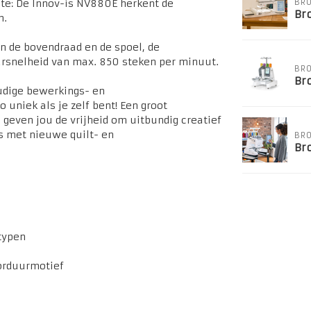
BRO
ete: De Innov-is NV880E herkent de
Bro
n.
van de bovendraad en de spoel, de
rsnelheid van max. 850 steken per minuut.
BRO
Bro
udige bewerkings- en
 uniek als je zelf bent! Een groot
geven jou de vrijheid om uitbundig creatief
s met nieuwe quilt- en
BRO
Br
typen
borduurmotief