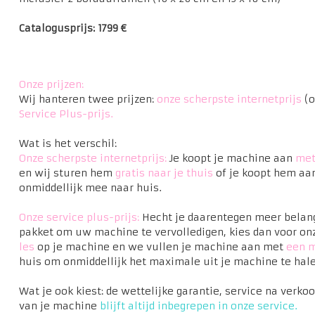
Catalogusprijs: 1799 €
Onze prijzen:
Wij hanteren twee prijzen:
onze scherpste internetprijs
(o
Service Plus-prijs.
Wat is het verschil:
Onze scherpste internetprijs:
Je koopt je machine aan
met
en wij sturen hem
gratis naar je thuis
of je koopt hem aan
onmiddellijk mee naar huis.
Onze service plus-prijs:
Hecht je daarentegen meer belang
pakket om uw machine te vervolledigen, kies dan voor onz
les
op je machine en we vullen je machine aan met
een m
huis om onmiddellijk het maximale uit je machine te hale
Wat je ook kiest: de wettelijke garantie, service na verk
van je machine
blijft altijd inbegrepen in onze service.