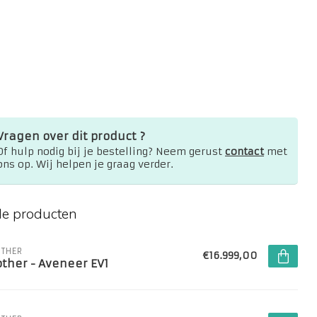
Vragen over dit product ?
Of hulp nodig bij je bestelling? Neem gerust
contact
met
wde 'basting'-steek/kader
ons op. Wij helpen je graag verder.
de producten
THER
€16.999,00
other - Aveneer EV1