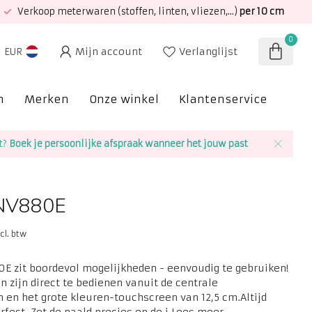
Verkoop meterwaren (stoffen, linten, vliezen,...)
per 10 cm
0
Mijn account
Verlanglijst
EUR
n
Merken
Onze winkel
Klantenservice
SAL
t?
Boek je persoonlijke afspraak wanneer het jouw past
 NV880E
ncl. btw
E zit boordevol mogelijkheden - eenvoudig te gebruiken!
 zijn direct te bedienen vanuit de centrale
 en het grote kleuren-touchscreen van 12,5 cm.Altijd