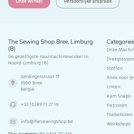
Onze Winkel
Persoonlijke afspraak
The Sewing Shop Bree, Limburg
Categorie
(B)
Onze Machi
De gezelligste naaimachinewinkel in
Draagtassen 
Noord-Limburg (B)
Stoffen
Gerdingerstraat 17
Alles voor je
3960 Bree
Linten
België
Kam Snaps
+32 (0)89 73 27 16
Patronen
Toebehoren
info@thesewingshop.be
Workshops
btw-nummer:
BE 0474 771 745