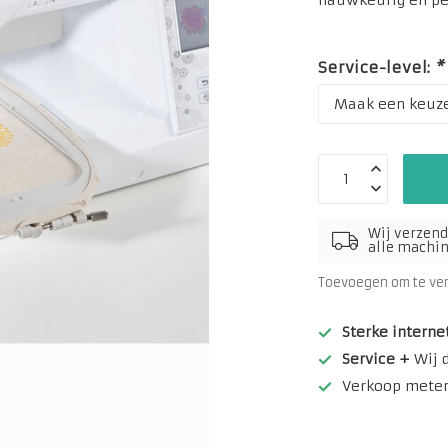
nauwkeurig en per
Service-level:
*
Wij verzend
alle machine
Toevoegen om te ve
Sterke interne
Service +
Wij 
Verkoop meterw