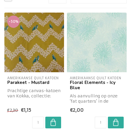
-50%
AMERIKAANSE QUILT KATOEN
AMERIKAANSE QUILT KATOEN
Parakeet - Mustard
Floral Elements - Icy
Blue
Prachtige canvas-katoen
van Kokka, collectie:
Als aanvulling op onze
Landscape - Stevigere
'fat quarters' in de
canvas (85%C...
winkel hebben wij drie
€1,15
€2,00
€2,30
basisstoffen ...