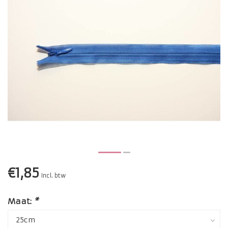
€1,85
Incl. btw
Maat:
*