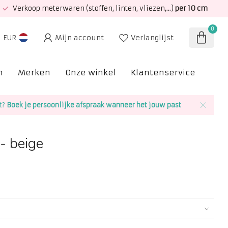
Verkoop meterwaren (stoffen, linten, vliezen,...)
per 10 cm
0
Mijn account
Verlanglijst
EUR
n
Merken
Onze winkel
Klantenservice
SAL
t?
Boek je persoonlijke afspraak wanneer het jouw past
 - beige