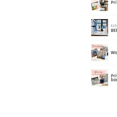
Pr
BER
BE
Wo
Pr
bo