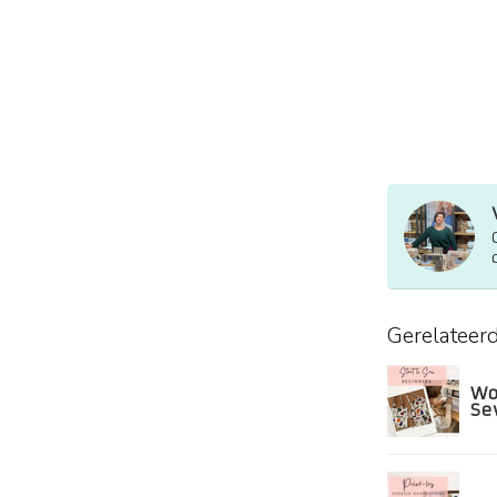
Gerelateer
Wo
Se