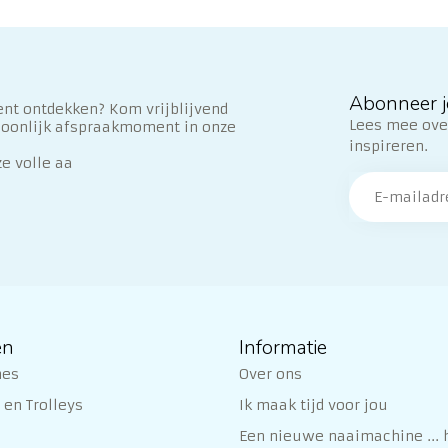
Abonneer j
nt ontdekken? Kom vrijblijvend
Lees mee over
soonlijk afspraakmoment in onze
inspireren.
ze volle aa
ën
Informatie
nes
Over ons
en Trolleys
Ik maak tijd voor jou
Een nieuwe naaimachine ... h