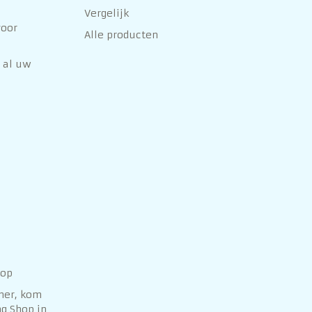
Vergelijk
voor
Alle producten
 al uw
hop
her, kom
g Shop in