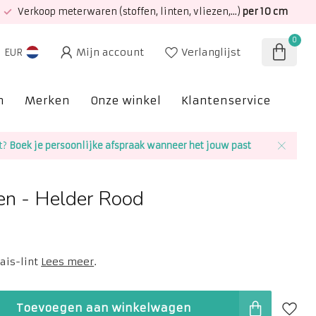
Verkoop meterwaren (stoffen, linten, vliezen,...)
per 10 cm
0
Mijn account
Verlanglijst
EUR
n
Merken
Onze winkel
Klantenservice
SAL
t?
Boek je persoonlijke afspraak wanneer het jouw past
en - Helder Rood
ais-lint
Lees meer
.
Toevoegen aan winkelwagen