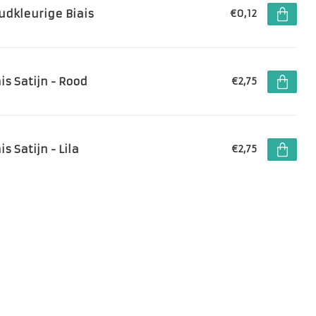
udkleurige Biais
€0,12
is Satijn - Rood
€2,75
is Satijn - Lila
€2,75