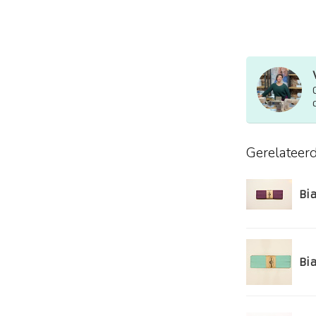
Gerelateer
Bi
Bi