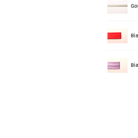
Go
Bia
Bia