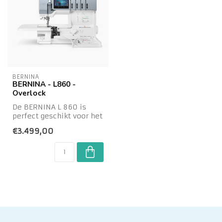
BERNINA
BERNINA - L860 -
Overlock
De BERNINA L 860 is
perfect geschikt voor het
werken met alle soorten
€3.499,00
garens en ...