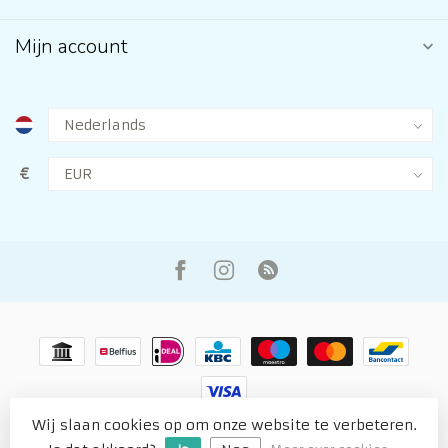
Mijn account
€
Wij slaan cookies op om onze website te verbeteren.
© Copyright 2026 The Sewing Shop Bree, Limburg (B)
-