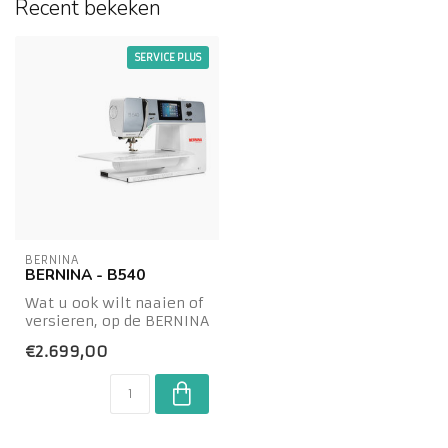
Recent bekeken
SERVICE PLUS
BERNINA
BERNINA - B540
Wat u ook wilt naaien of
versieren, op de BERNINA
540 staan vele steken
€2.699,00
tot uw b...