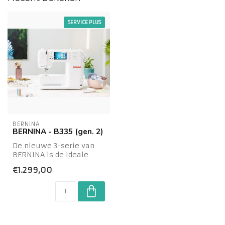
SERVICE PLUS
BERNINA
BERNINA - B335 (gen. 2)
De nieuwe 3-serie van
BERNINA is de ideale
combinatie tussen
€1.299,00
gebruiksgemak en kr...