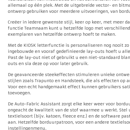
allemaal op één plek. Met de uitgebreide vector- en bitm
ontwerp gebruiken voor meerdere uitvoeringen, van bordur
Creëer in iedere gewenste stijl, keer op keer, met meer 
functie Teamnaam kunt u hetzelfde logo met verschillen
exemplaren van hetzelfde ontwerp hoeft te maken.
Met de KIOSK letterfunctie is personaliseren nog nooit z
ingebouwde en vooraf gedefinieerde lay-outs hoeft u alle
Past de lay-out niet of gebruikt u een niet-standaard bl
outs en sla deze op voor later gebruik.
De geavanceerde steekeffecten stimuleren unieke ontwer
stijlen zoals Trapunto en Handsteek, die als effecten op
Voor een echt handgemaakt effect kunnen gebruikers satij
toevoegen.
De Auto-Fabric Assistant zorgt elke keer weer voor bordu
ongeacht de kwaliteit van de stof waarmee u werkt. Stel
textielsoort (bijv. katoen, fleece enz.) en de software p
aan. Hetzelfde borduurpatroon, voor een andere textielso
instellingenmenu.