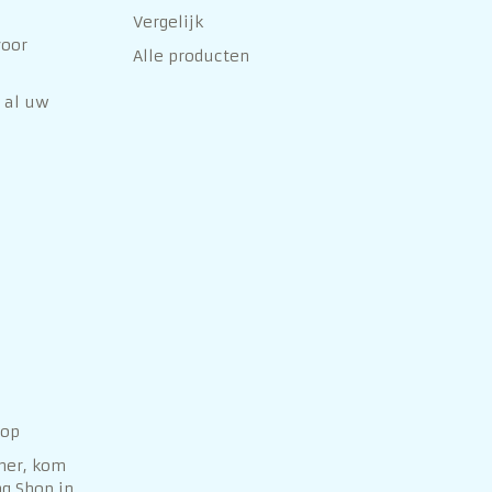
Vergelijk
voor
Alle producten
 al uw
hop
her, kom
g Shop in