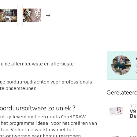
 de allernieuwste en allerbeste
ige borduuropdrachten voor professionals
 te ondersteunen.
Gerelateer
borduursoftware zo uniek ?
BER
V9
De
rdt geleverd met een gratis CorelDRAW-
 het programma ideaal voor het creëren van
aten. Verkort de workflow met het
ctor-ontwerpen naar borduurpatronen,