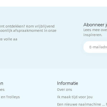
Abonneer j
nt ontdekken? Kom vrijblijvend
Lees mee over
soonlijk afspraakmoment in onze
inspireren.
ze volle aa
ën
Informatie
nes
Over ons
en Trolleys
Ik maak tijd voor jou
Een nieuwe naaimachine ... h