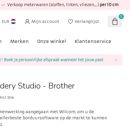
Verkoop meterwaren (stoffen, linten, vliezen,...)
per 10 cm
0
Mijn account
Verlanglijst
EUR
n
Merken
Onze winkel
Klantenservice
SAL
t?
Boek je persoonlijke afspraak wanneer het jouw past
ery Studio - Brother
Incl. btw
amenwerking aangegaan met Wilcom; om u de
 allerbeste borduursoftware op de markt te kunnen
r
.