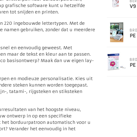
BER
ap grafische software kunt u hetzelfde
V9
en tot snijden en printen.
dan 220 ingebouwde lettertypen. Met de
de namen gebruiken, zonder dat u meerdere
BRO
PE
o snel en eenvoudig geweest. Met
en maar de tekst en kleur aan te passen.
BRO
anco basisontwerp? Maak dan uw eigen lay-
PE
pen en modieuze personalisatie. Kies uit
 andere steken kunnen worden toegepast.
n-, tatami-, rijgsteken en stiksteken
urresultaten van het hoogste niveau,
 uw ontwerp in op een specifieke
ast het borduurpatroon automatisch voor u
ort? Verander het eenvoudig in het