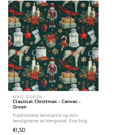
KERST-STOFFEN
Classical Christmas - Canvas -
Groen
Traditionele kerstprint op een
kerstgroene achtergrond. Prachtig
voor je kerstku...
€1,50