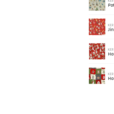
KER
Po
KER
Jin
KER
Ho
KER
Ho