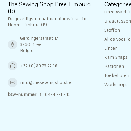
The Sewing Shop Bree, Limburg
Categorie
(B)
Onze Machi
De gezelligste naaimachinewinkel in
Draagtassen 
Noord-Limburg (B)
Stoffen
Gerdingerstraat 17
Alles voor je
3960 Bree
Linten
België
Kam Snaps
+32 (0)89 73 27 16
Patronen
Toebehoren
info@thesewingshop.be
Workshops
btw-nummer:
BE 0474 771 745