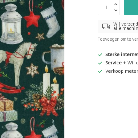
Wij verzend
alle machine
Toevoegen om te ve
Sterke interne
Service +
Wij 
Verkoop meterw