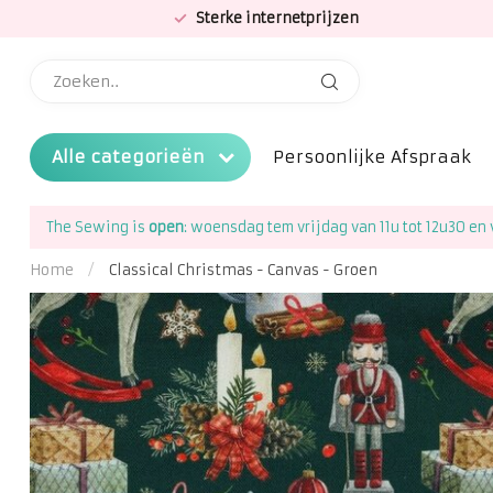
Sterke internetprijzen
Alle categorieën
Persoonlijke Afspraak
The Sewing is
open
: woensdag tem vrijdag van 11u tot 12u30 en 
Home
/
Classical Christmas - Canvas - Groen