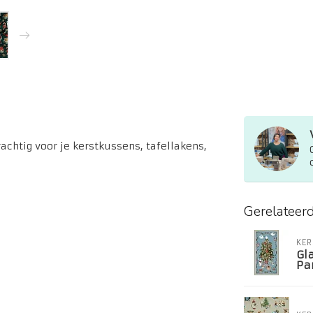
achtig voor je kerstkussens, tafellakens,
Gerelateer
KER
Gl
Pa