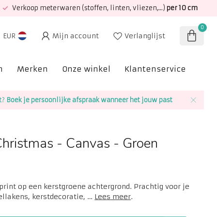
Verkoop meterwaren (stoffen, linten, vliezen,...)
per 10 cm
0
Mijn account
Verlanglijst
EUR
n
Merken
Onze winkel
Klantenservice
SAL
t?
Boek je persoonlijke afspraak wanneer het jouw past
Christmas - Canvas - Groen
tprint op een kerstgroene achtergrond. Prachtig voor je
ellakens, kerstdecoratie, …
Lees meer
.